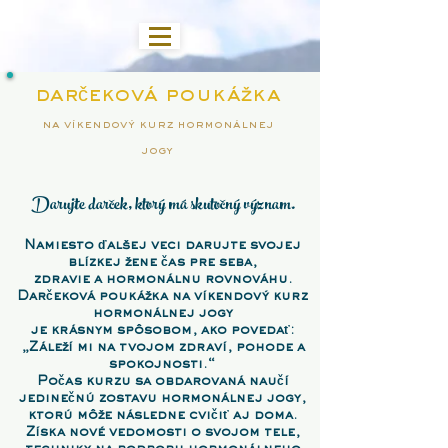
darčeková poukážka
na víkendový kurz hormonálnej
jogy
Darujte darček, ktorý má skutočný význam.
Namiesto ďalšej veci darujte svojej
blízkej žene čas pre seba,
zdravie a hormonálnu rovnováhu.
Darčeková poukážka na víkendový kurz
hormonálnej jogy
je krásnym spôsobom, ako povedať:
„Záleží mi na tvojom zdraví, pohode a
spokojnosti.“
Počas kurzu sa obdarovaná naučí
jedinečnú zostavu hormonálnej jogy,
ktorú môže následne cvičiť aj doma.
Získa nové vedomosti o svojom tele,