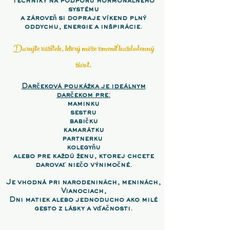
techniky na podporu hormonálneho
systému
a zároveň si dopraje víkend plný
oddychu, energie a inšpirácie.
Darujte zážitok,
ktorý môže zmeniť každodenný
život.
Darčeková poukážka je ideálnym
darčekom pre:
maminku
sestru
babičku
kamarátku
partnerku
kolegyňu
alebo pre každú ženu, ktorej chcete
darovať niečo výnimočné.
Je vhodná pri narodeninách, meninách,
Vianociach,
Dni matiek alebo jednoducho ako milé
gesto z lásky a vďačnosti.