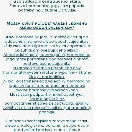
a so súhlasom ošetrujúceho lekára.
Zostava hormonálnej jogy sa v prípade
potreby individuálne upravuje.
Môžem cvičiť po odstránení jedného
alebo oboch vaječníkov?
Áno.
Hormonálnu jogu je možné cvičiť aj po
odstránení jedného alebo oboch vaječníkov,
vždy však až po úplnom zotavení z operácie a
so súhlasom ošetrujúceho lekára.
Ak bol odstránený jeden vaječník, hormonálna
joga môže prirodzene podporovať činnosť
zostávajúceho vaječníka
a zároveň priaznivo pôsobiť na celý
hormonálny systém vrátane hypofýzy - štítnej
žľazy - nadobličiek.
Ak boli odstránené oba vaječníky, hormonálna
joga ich funkciu nenahradí ani neobnoví
tvorbu hormónov vo vaječníkoch.
Môže však podporiť činnosť ostatných
endokrinných žliaz,
pomôcť zmierniť stres, zlepšiť kvalitu spánku,
zvýšiť vitalitu a prispieť k celkovej hormonálnej
pohode.
V prípade závažnejšieho zdravotného stavu
alebo onkologického ochorenia odporúčam
pred začiatkom kurzu konzultáciu s