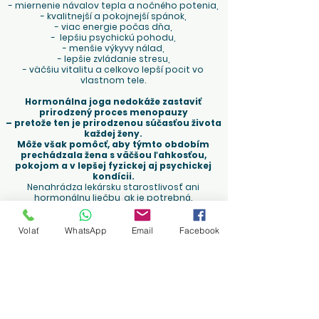
- miernenie návalov tepla a nočného potenia,
- kvalitnejší a pokojnejší spánok,
- viac energie počas dňa,
- lepšiu psychickú pohodu,
- menšie výkyvy nálad,
- lepšie zvládanie stresu,
- väčšiu vitalitu a celkovo lepší pocit vo
vlastnom tele.
Hormonálna joga nedokáže zastaviť
prirodzený proces menopauzy
– pretože ten je prirodzenou súčasťou života
každej ženy.
Môže však pomôcť, aby týmto obdobím
prechádzala žena s väčšou ľahkosťou,
pokojom a v lepšej fyzickej aj psychickej
kondícii.
Nenahrádza lekársku starostlivosť ani
hormonálnu liečbu, ak je potrebná.
Môže však byť jej vhodným doplnkom a
prirodzenou súčasťou starostlivosti o ženské
zdravie.
Volať
WhatsApp
Email
Facebook
Čo si mám priniesť na kurz?
Prineste si
pohodlné oblečenie, fľašu vody a
dobrú náladu.
Ak chcete, môžete si priniesť aj
malý uterák na
jogamatku.