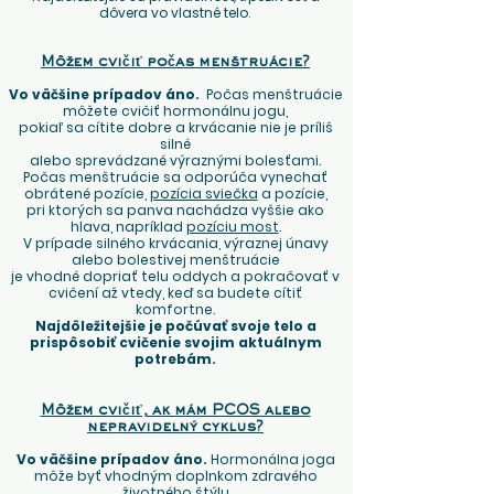
dôvera vo vlastné telo.
Môžem cvičiť počas menštruácie?
Vo väčšine prípadov
áno.
Počas menštruácie
môžete cvičiť hormonálnu jogu,
pokiaľ sa cítite dobre a krvácanie nie je príliš
silné
alebo sprevádzané výraznými bolesťami.
Počas menštruácie sa odporúča vynechať
obrátené pozície,
pozícia sviečka
a pozície,
pri ktorých sa panva nachádza vyššie ako
hlava, napríklad
pozíciu most
.
V prípade silného krvácania, výraznej únavy
alebo bolestivej menštruácie
je vhodné dopriať telu oddych a pokračovať v
cvičení až vtedy, keď sa budete cítiť
komfortne.
Najdôležitejšie je počúvať svoje telo a
prispôsobiť cvičenie svojim aktuálnym
potrebám.
Môžem cvičiť, ak mám PCOS alebo
nepravidelný cyklus?
Vo väčšine prípadov áno.
Hormonálna joga
môže byť vhodným doplnkom zdravého
životného štýlu