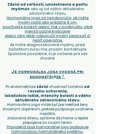
Závisí od veľkosti, umiestnenia a počtu
myómov
, ako aj od vášho aktuálneho
zdravotného stavu.
Hormonálna joga sa neodporúča, ak máte
myóm väčší ako približne 8 cm
,
pociťujete bolesti alebo tlak v podbrušku, silné
menštruačné krvácanie
alebo vám lekár odporučil myóm sledovať či
riešiť operačne.
Ak máte diagnostikované myómy, pred
začiatkom kurzu ma, prosím, kontaktujte.
Spoločne posúdime, či je cvičenie pre vás
vhodné.
Je hormonálna joga vhodná pri
endometri
ó
ze
?
Pri endometrióze
závisí
vhodnosť cvičenia
od
rozsahu ochorenia,
lokalizácie ložísk, intenzity bolesti a vášho
aktuálneho zdravotného stavu.
Hormonálna joga môže byť pre niektoré ženy
vhodným doplnkom, pretože podporuje uvoľnenie
napätia,
znižovanie stresu, správne dýchanie a lepšie
prepojenie so svojím telom.
Pravidelná prax hormonálnej jogy podporuje
harmonizáciu hormonálneho systému,