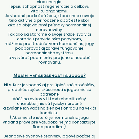
viac energie,
lepšiu schopnosť regenerácie a celkovú
vitalitu organizmu.
Je vhodná pre každú ženu, ktorá chce o svoje
telo aktívne a prirodzene dbať ešte skôr,
ako sa objavia prvé príznaky hormonálnej
nerovnováhy.
Tak ako sa staráme o svoje srdce, svaly či
chrbticu pravidelným pohybom,
môžeme prostredníctvom hormonálnej jogy
podporovať aj zdravé fungovanie
hormonálneho systému
a vytvárať podmienky pre jeho dlhodobú
rovnováhu.
Musím mať skúsenosti s jogou?
Nie.
Kurz je vhodný aj pre úplné začiatočníčky,
predchádzajúce skúsenosti s jogou nie sú
potrebné.
Väčšina cvikov v HJ má rehabilitačný
charakter, nie sú fyzicky náročné
a zvládne ich väčšina žien bez ohľadu na vek či
kondíciu.
( Ak si nie ste istá, či je hormonálna joga
vhodná práve pre vás, pokojne ma kontaktujte.
Rada poradím. :)
Jednotlivé dychové techniky, jogové pozície aj