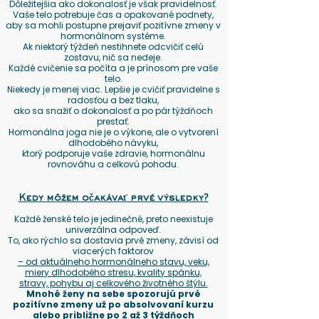
Dôležitejšia ako dokonalosť je však pravidelnosť.
Vaše telo potrebuje čas a opakované podnety,
aby sa mohli postupne prejaviť pozitívne zmeny v
hormonálnom systéme.
Ak niektorý týždeň nestihnete odcvičiť celú
zostavu, nič sa nedeje.
Každé cvičenie sa počíta a je prínosom pre vaše
telo.
Niekedy je menej viac. Lepšie je cvičiť pravidelne s
radosťou a bez tlaku,
ako sa snažiť o dokonalosť a po pár týždňoch
prestať.
Hormonálna joga nie je o výkone, ale o vytvorení
dlhodobého návyku,
ktorý podporuje vaše zdravie, hormonálnu
rovnováhu a celkovú pohodu.
Kedy môžem očakávať prvé výsledky?
Každé ženské telo je jedinečné, preto neexistuje
univerzálna odpoveď.
To, ako rýchlo sa dostavia prvé zmeny, závisí od
viacerých faktorov
– od aktuálneho hormonálneho stavu, veku,
miery dlhodobého stresu, kvality spánku,
stravy, pohybu aj celkového životného štýlu.
Mnohé ženy na sebe spozorujú prvé
pozitívne zmeny už po absolvovaní kurzu
alebo približne po 2 až 3 týždňoch