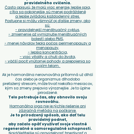
pravidelného cvičenia.
Často opisujú, že majú viac energie, lepšie spia,
cítia sa pokojnejšie, sú menej podráždené
a lepšie zvládajú každodenný stres.
Postupne si môžu všimnúť aj ďalšie zmeny, ako
sú:
- pravidelnejší menštruačný cyklus,
- zmiernenie až vymiznutie menštruačných
bolestí alebo PMS,
- menej návalov tepla počas perimenopauzy a
menopauzy,
- lepšia koncentrácia,
- viac vitality a chuti do života,
- väčší pocit vnútornej pohody a prepojenia so
svojím telom.
Ak je hormonálna nerovnováha prítomná už dlhší
čas alebo je organizmus dlhodobo
preťažený stresom, môže trvať niekoľko mesiacov,
kým sa zmeny prejavia výraznejšie. Je to úplne
prirodzené.
Telo potrebuje čas, aby obnovilo svoju
rovnováhu.
Hormonálna joga nie je rýchle riešenie ani
zázračná metóda na počkanie.
Je to prirodzený spôsob, ako dať telu
pravidelný podnet,
aby začalo opäť využívať svoje vlastné
regeneračné a samoregulačné schopnosti.
Najdôležitejšie sú pravidelnosť, trpezlivosť a