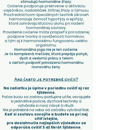
stimulujú hormonálne žľazy.
Cvičenie podporuje prekrvenie a aktiváciu
vaječníkov, nadobličiek, štítnej žľazy a týmusu.
Prostredníctvom špeciálnych techník zároveň
harmonizuje činnosť hypofýzy a epifýzy,
ktoré zohrávajú kľúčovú úlohu pri riadení
hormonálnej sústavy.
Pravidelné cvičenie môže prispieť k prirodzenej
podpore tvorby a vyváženosti hormónov,
a tým aj k harmonickému fungovaniu celého
organizmu.
Hormonálna joga nie je len cvičenie.
Je to komplexná metóda, ktorá prepája pohyb,
dych a vedomú prácu s telom
s cieľom podporiť prirodzenú hormonálnu
rovnováhu ženy.
Ako často je potrebné cvičiť?
Na začiatku je úplne v poriadku cvičiť aj raz
týždenne.
Počas kurzu sa zostavu postupne učíte, osvojujete
si jednotlivé pozície, dychové techniky a
vytvárate si nový návyk či rituál.
Nie je potrebné na seba od začiatku vytvárať tlak.
Keď si zostavu osvojíte a budete sa pri nej
cítiť istejšie,
pre dosiahnutie najlepších výsledkov sa
odporúča cvičiť 3 až 5krát týždenne.