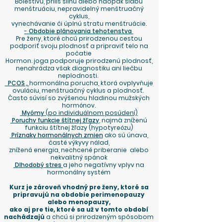
Bolestivú, príliš silnú alebo naopak slabú
menštruáciu, nepravidelný menštruačný
cyklus,
vynechávanie či úplnú stratu menštruácie.
-
Obdobie plánovania tehotenstva
Pre ženy, ktoré chcú prirodzenou cestou
podporiť svoju plodnosť a pripraviť telo na
počatie
Hormon. joga podporuje prirodzenú plodnosť,
nenahrádza však diagnostiku ani liečbu
neplodnosti.
PCOS ,
hormonálna porucha, ktorá ovplyvňuje
ovuláciu, menštruačný cyklus a plodnosť.
Často súvisí so zvýšenou hladinou mužských
hormónov.
Myómy
(po individuálnom posúdení)
Poruchy funkcie štítnej žľazy
, najmä zníženú
funkciu štítnej žľazy (hypotyreózu)
Príznaky hormonálnych zmien
ako sú únava,
časté výkyvy nálad,
znížená energia, nechcené priberanie alebo
nekvalitný spánok
Dlhodobý stres
a jeho negatívny vplyv na
hormonálny systém
Kurz je zároveň vhodný pre ženy, ktoré sa
pripravujú na obdobie perimenopauzy
alebo menopauzy,
ako aj pre tie, ktoré sa už v tomto období
nachádzajú
a chcú si prirodzeným spôsobom