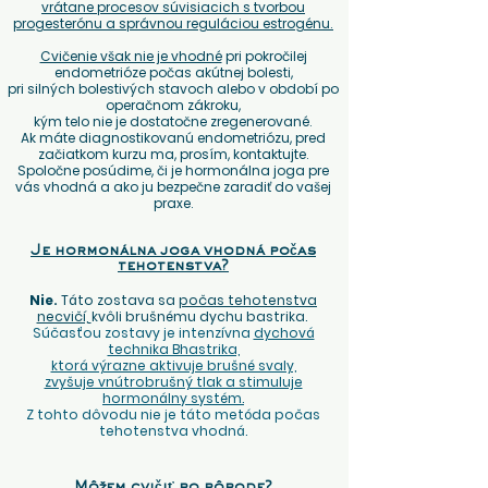
vrátane procesov súvisiacich s tvorbou
progesterónu a správnou reguláciou estrogénu.
Cvičenie však nie je vhodné
pri pokročilej
endometrióze počas akútnej bolesti,
pri silných bolestivých stavoch alebo v období po
operačnom zákroku,
kým telo nie je dostatočne zregenerované.
Ak máte diagnostikovanú endometriózu, pred
začiatkom kurzu ma, prosím, kontaktujte.
Spoločne posúdime, či je hormonálna joga pre
vás vhodná a ako ju bezpečne zaradiť do vašej
praxe.
Je hormonálna joga vhodná počas
tehotenstva?
Nie.
Táto zostava sa
počas tehotenstva
necvičí,
kvôli brušnému dychu bastrika.
Súčasťou zostavy je intenzívna
dychová
technika Bhastrika,
ktorá výrazne aktivuje brušné svaly,
zvyšuje vnútrobrušný tlak a stimuluje
hormonálny systém.
Z tohto dôvodu nie je táto metóda počas
tehotenstva vhodná.