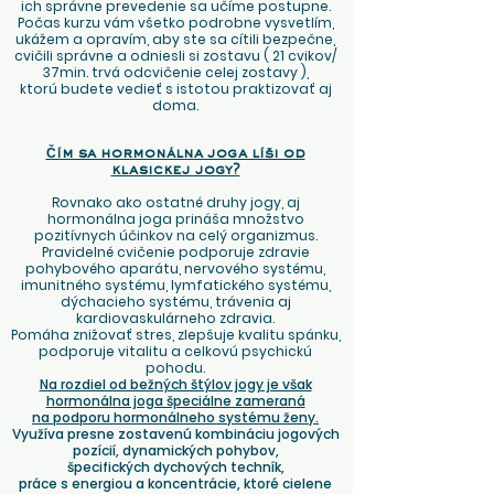
ich správne prevedenie sa učíme postupne.
Počas kurzu vám všetko podrobne vysvetlím,
ukážem a opravím, aby ste sa cítili bezpečne,
cvičili správne a odniesli si zostavu ( 21 cvikov/
37min. trvá odcvičenie celej zostavy ),
ktorú budete vedieť s istotou praktizovať aj
doma.
Čím sa hormonálna joga líši od
klasickej jogy?
​
Rovnako ako ostatné druhy jogy, aj
hormonálna joga prináša množstvo
pozitívnych účinkov na celý organizmus.
Pravidelné cvičenie podporuje zdravie
pohybového aparátu, nervového systému,
imunitného systému, lymfatického systému,
dýchacieho systému, trávenia aj
kardiovaskulárneho zdravia.
Pomáha znižovať stres, zlepšuje kvalitu spánku,
podporuje vitalitu a celkovú psychickú
pohodu.
Na rozdiel od bežných štýlov jogy je však
hormonálna joga špeciálne zameraná
na podporu hormonálneho systému ženy.
Využíva presne zostavenú kombináciu jogových
pozícií, dynamických pohybov,
špecifických dychových techník,
práce s energiou a koncentrácie, ktoré cielene