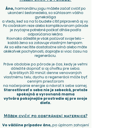
Môžem cvičiť po pôrode?
Áno,
hormonálnu jogu môžete začať cvičiť po
ukončení šestonedelia, so súhlasom vášho
gynekológa
a vtedy, keď sa na to budete cítiť pripravená aj vy.
Po cisárskom reze alebo komplikovanom pôrode
je zvyčajne potrebné počkať dlhšie podľa
odporúčania lekára.
Rovnako dôležité je však počúvať svoje telo –
každá žena sa zotavuje vlastným tempom.
Ak sa ešte necítite dostatočne silná alebo máte
akékoľvek pochybnosti, doprajte si viac času na
regeneráciu.
Práve obdobie po pôrode je čas, kedy je veľmi
dôležité dopriať si aj chvíľku pre seba.
Aj krátkych 30 minút denne venovaných
vlastnému telu, dychu a regenerácii môže byť
cenným priestorom
na načerpanie energie a návrat k sebe samej.
Starostlivosť o seba nie je sebecká, pretože
spokojná a vyrovnaná mama
vytvára pokojnejšie prostredie aj pre svoje
dieťa.
Môžem cvičiť po odstránení maternice?
Vo väčšine prípadov áno,
po úplnom zahojení