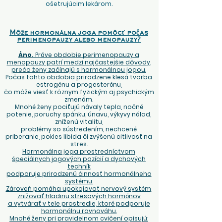
ošetrujúcim lekárom.
Môže hormonálna joga pomôcť počas
perimenopauzy alebo menopauzy?
Áno.
Práve obdobie perimenopauzy a
menopauzy patrí medzi najčastejšie dôvody,
prečo ženy začínajú s hormonálnou jogou.
Počas tohto obdobia prirodzene klesá tvorba
estrogénu a progesterónu,
čo môže viesť k rôznym fyzickým aj psychickým
zmenám.
Mnohé ženy pociťujú návaly tepla, nočné
potenie, poruchy spánku, únavu, výkyvy nálad,
zníženú vitalitu,
problémy so sústredením, nechcené
priberanie, pokles libida či zvýšenú citlivosť na
stres.
Hormonálna joga prostredníctvom
špeciálnych jogových pozícií a dychových
techník
podporuje prirodzenú činnosť hormonálneho
systému.
Zároveň pomáha upokojovať nervový systém,
znižovať hladinu stresových hormónov
a vytvárať v tele prostredie, ktoré podporuje
hormonálnu rovnováhu.
Mnohé ženy pri pravidelnom cvičení opisujú: