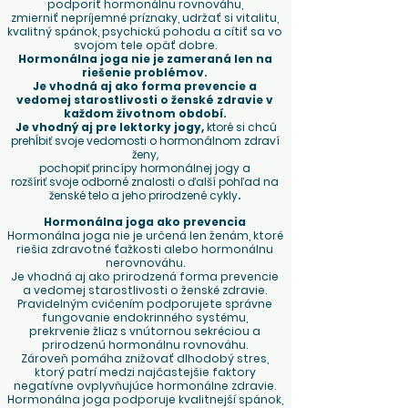
podporiť hormonálnu rovnováhu,
zmierniť nepríjemné príznaky, udržať si vitalitu,
kvalitný spánok, psychickú pohodu a cítiť sa vo
svojom tele opäť dobre.
Hormonálna joga nie je zameraná len na
riešenie problémov.
Je vhodná aj ako forma prevencie a
vedomej starostlivosti o ženské zdravie v
každom životnom období.
Je vhodný aj pre lektorky jogy,
ktoré si chcú
prehĺbiť svoje vedomosti o hormonálnom zdraví
ženy,
pochopiť princípy hormonálnej jogy
a
rozšíriť svoje odborné znalosti o ďalší pohľad na
ženské telo a jeho prirodzené cykly
.
Hormonálna joga ako prevencia
Hormonálna joga nie je určená len ženám, ktoré
riešia zdravotné ťažkosti alebo hormonálnu
nerovnováhu.
Je vhodná aj ako prirodzená forma prevencie
a vedomej starostlivosti o ženské zdravie.
Pravidelným cvičením podporujete správne
fungovanie endokrinného systému,
prekrvenie žliaz s vnútornou sekréciou a
prirodzenú hormonálnu rovnováhu.
Zároveň pomáha znižovať dlhodobý stres,
ktorý patrí medzi najčastejšie faktory
negatívne ovplyvňujúce hormonálne zdravie.
Hormonálna joga podporuje kvalitnejší spánok,