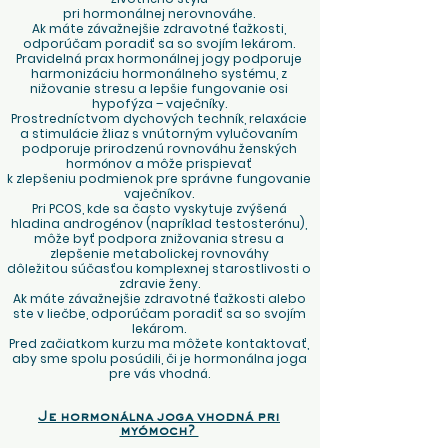
pri hormonálnej nerovnováhe.
Ak máte závažnejšie zdravotné ťažkosti,
odporúčam poradiť sa so svojím lekárom.
Pravidelná prax hormonálnej jogy podporuje
harmonizáciu hormonálneho systému, z
nižovanie stresu a lepšie fungovanie osi
hypofýza – vaječníky.
Prostredníctvom dychových techník, relaxácie
a stimulácie žliaz s vnútorným vylučovaním
podporuje prirodzenú rovnováhu ženských
hormónov a môže prispievať
k zlepšeniu podmienok pre správne fungovanie
vaječníkov.
Pri PCOS, kde sa často vyskytuje zvýšená
hladina androgénov (napríklad testosterónu),
môže byť podpora znižovania stresu a
zlepšenie metabolickej rovnováhy
dôležitou súčasťou komplexnej starostlivosti o
zdravie ženy.
Ak máte závažnejšie zdravotné ťažkosti alebo
ste v liečbe, odporúčam poradiť sa so svojím
lekárom.
Pred začiatkom kurzu ma môžete kontaktovať,
aby sme spolu posúdili, či je hormonálna joga
pre vás vhodná.
Je hormonálna joga vhodná pri
myómoch?