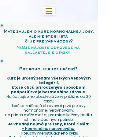
Máte záujem o kurz hormonálnej jogy,
ale nie ste si istá
či je pre vás vhodný?
Nižšie nájdete odpovede na
najčastejšie otázky.
Pre koho je kurz určený?
Kurz je určený ženám všetkých vekových
kategórií,
ktoré chcú prirodzeným spôsobom
podporiť svoje hormonálne zdravie.
Najčastejšie ho absolvujú ženy približne od 30
rokov,
keď sa začínajú objavovať prvé prejavy
hormonálnej nerovnováhy,
no prínos môže mať aj pre mladšie ženy podľa
ich individuálnych potrieb.
Je vhodný najmä pre ženy, ktoré riešia:
- Hormonálnu nerovnováhu
- Poruchy menštruačného cyklu