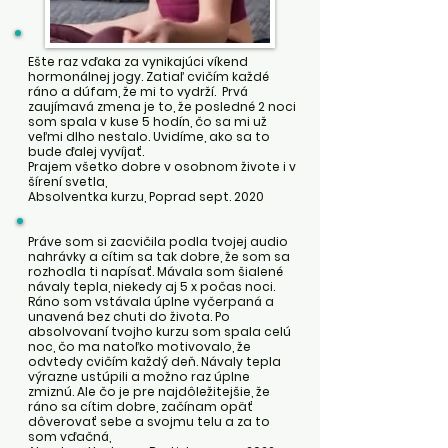
Ešte raz vďaka za vynikajúci víkend
hormonálnej jogy. Zatiaľ cvičím každé
ráno a dúfam, že mi to vydrží.
Prvá
zaujímavá zmena je to, že posledné 2 noci
som spala v kuse 5 hodín, čo sa mi už
veľmi dlho nestalo. Uvidíme, ako sa to
bude ďalej vyvíjať.
Prajem všetko dobre v osobnom živote i v
šírení svetla,
Absolventka kurzu, Poprad sept. 2020
Práve som si zacvičila podla tvojej audio
nahrávky a cítim sa tak dobre, že som sa
rozhodla ti napísať. Mávala som šialené
návaly tepla, niekedy aj 5 x počas noci.
Ráno som vstávala úplne vyčerpaná a
unavená bez chuti do života. Po
absolvovaní tvojho kurzu som spala celú
noc, čo ma natoľko motivovalo, že
odvtedy cvičím každý deň. Návaly tepla
výrazne ustúpili a možno raz úplne
zmiznú. Ale čo je pre najdôležitejšie, že
ráno sa cítim dobre, začínam opäť
dôverovať sebe a svojmu telu a za to
som vďačná,