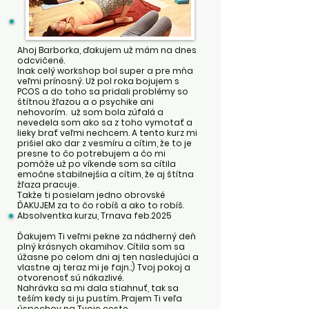
Ahoj Barborka, ďakujem už mám na dnes
odcvičené.
Inak celý workshop bol super a pre mňa
veľmi prínosný. Už pol roka bojujem s
PCOS a do toho sa pridali problémy so
štítnou žľazou a o psychike ani
nehovorím. už som bola zúfalá a
nevedela som ako sa z toho vymotať a
lieky brať veľmi nechcem. A tento kurz mi
prišiel ako dar z vesmíru a cítim, že to je
presne to čo potrebujem a čo mi
pomôže už po víkende som sa cítila
emočne stabilnejšia a cítim, že aj štítna
žľaza pracuje.
Takže ti posielam jedno obrovské
ĎAKUJEM za to čo robíš a ako to robíš.
Absolventka kurzu, Trnava feb.2025
Ďakujem Ti veľmi pekne za nádherný deň
plný krásnych okamihov. Cítila som sa
úžasne po celom dni aj ten nasledujúci a
vlastne aj teraz mi je fajn.:) Tvoj pokoj a
otvorenosť sú nákazlivé.
Nahrávka sa mi dala stiahnuť, tak sa
teším kedy si ju pustím.
Prajem Ti veľa
úspechov na Tvoje ceste.