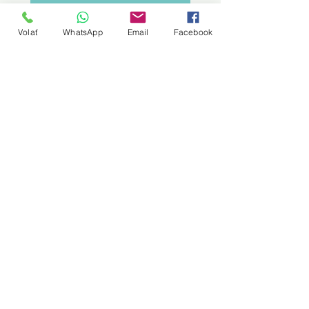
Volať
WhatsApp
Email
Facebook
Rada by som sa podelila o môj
príbeh. Pred dvoma rokmi mi boli
diagnostikované PCOS, s
nepravidelnou menštruáciou a
problematickou pleťou, s ktorou
bojujem už od svojej puberty.
Na kurz ma nahovorila kamarátka, a
tak som s ňou išla ( bez akýchkoľvek
očakávaní ) a neľutujem. Cvičenie
ma baví. Vďaka tomu som plná