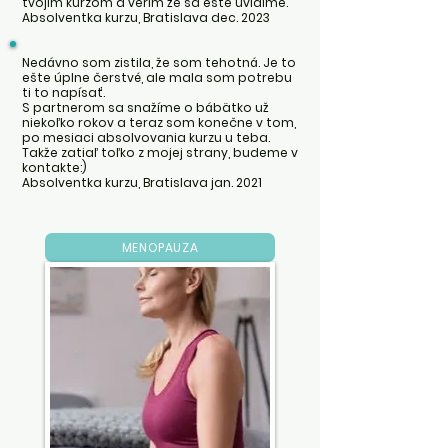
tvojim kurzom a verím že sa ešte uvidíme.
Absolventka kurzu, Bratislava dec. 2023
Nedávno som zistila, že som tehotná. Je to
ešte úplne čerstvé, ale mala som potrebu
ti to napísať.
S partnerom sa snažíme o bábätko už
niekoľko rokov a teraz som konečne v tom,
po mesiaci absolvovania kurzu u teba.
Takže zatiaľ toľko z mojej strany, budeme v
kontakte:)
Absolventka kurzu, Bratislava jan. 2021
MENOPAUZA