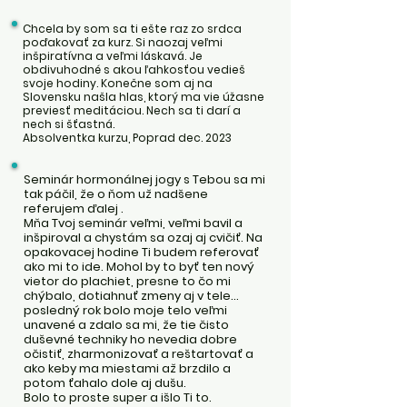
Chcela by som sa ti ešte raz zo srdca
poďakovať za kurz. Si naozaj veľmi
inšpiratívna a veľmi láskavá. Je
obdivuhodné s akou ľahkosťou vedieš
svoje hodiny. Konečne som aj na
Slovensku našla hlas, ktorý ma vie úžasne
previesť meditáciou. Nech sa ti darí a
nech si šťastná.
Absolventka kurzu, Poprad dec. 2023
​Seminár hormonálnej jogy s Tebou sa mi
tak páčil, že o ňom už nadšene
referujem ďalej .
Mňa Tvoj seminár veľmi, veľmi bavil a
inšpiroval a chystám sa ozaj aj cvičiť. Na
opakovacej hodine Ti budem referovať
ako mi to ide. Mohol by to byť ten nový
vietor do plachiet, presne to čo mi
chýbalo, dotiahnuť zmeny aj v tele…
posledný rok bolo moje telo veľmi
unavené a zdalo sa mi, že tie čisto
duševné techniky ho nevedia dobre
očistiť, zharmonizovať a reštartovať a
ako keby ma miestami až brzdilo a
potom ťahalo dole aj dušu.
Bolo to proste super a išlo Ti to.