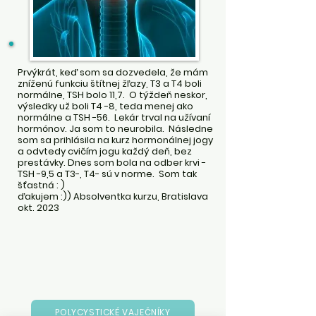
Prvýkrát, keď som sa dozvedela, že mám
zníženú funkciu štítnej žľazy, T3 a T4 boli
normálne, TSH bolo 11,7. O týždeň neskor,
výsledky už boli T4 -8, teda menej ako
normálne a TSH -56. Lekár trval na užívaní
hormónov. Ja som to neurobila. Následne
som sa prihlásila na kurz hormonálnej jogy
a odvtedy cvičím jogu každý deň, bez
prestávky.
Dnes som bola na odber krvi -
TSH -9,5 a T3-, T4- sú v norme. Som tak
šťastná : )
ďakujem :)) Absolventka kurzu, Bratislava
okt. 2023
POLYCYSTICKÉ VAJEČNÍKY