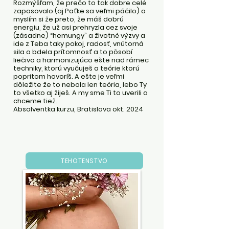
Rozmýšľam, že prečo to tak dobre celé
zapasovalo (aj Paťke sa veľmi páčilo) a
myslím si že preto, že máš dobrú
energiu, že už asi prehryzla cez svoje
(zásadne) “hemungy” a životné výzvy a
ide z Teba taky pokoj, radosť, vnútorná
sila a bdela prítomnosť a to pôsobí
liečivo a harmonizujúco ešte nad rámec
techniky, ktorú vyučuješ a teórie ktorú
popritom hovoríš. A ešte je veľmi
dôležite že to nebola len teória, lebo Ty
to všetko aj žiješ. A my sme Ti to uverili a
chceme tiež.
Absolventka kurzu, Bratislava okt. 2024
TEHOTENSTVO