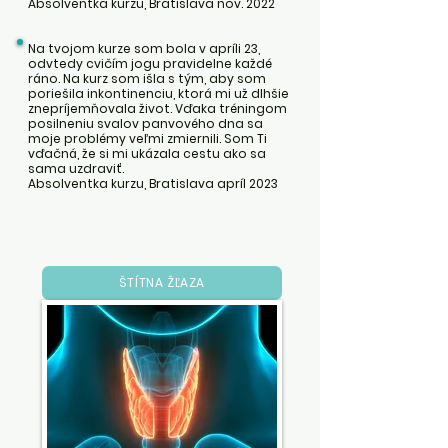
Absolventka kurzu, Bratislava nov. 2022
Na tvojom kurze som bola v apríli 23,
odvtedy cvičím jogu pravidelne každé
ráno. Na kurz som išla s tým, aby som
poriešila inkontinenciu, ktorá mi už dlhšie
znepríjemňovala život. Vďaka tréningom
posilneniu svalov panvového dna sa
moje problémy veľmi zmiernili. Som Ti
vďačná, že si mi ukázala cestu ako sa
sama uzdraviť.
Absolventka kurzu, Bratislava apríl 2023
ŠTÍTNA ŽĽAZA