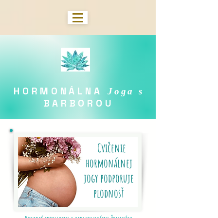
HORMONÁLNA
Joga s
BARBOROU
​
Cvičenie
hormonálnej
jogy podporuje
plodnosť