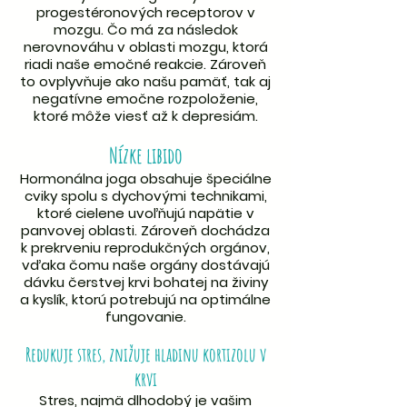
progestéronových receptorov v
mozgu. Čo má za následok
nerovnováhu v oblasti mozgu, ktorá
riadi naše emočné reakcie. Zároveň
to ovplyvňuje ako našu pamäť, tak aj
negatívne emočne rozpoloženie,
ktoré môže viesť až k depresiám.
Nízke libido
Hormonálna joga obsahuje špeciálne
cviky spolu s dychovými technikami,
ktoré cielene uvoľňujú napätie v
panvovej oblasti. Zároveň dochádza
k prekrveniu reprodukčných orgánov,
vďaka čomu naše orgány dostávajú
dávku čerstvej krvi bohatej na živiny
a kyslík, ktorú potrebujú na optimálne
fungovanie.
Redukuje stres, znižuje hladinu kortizolu v
krvi
Stres, najmä dlhodobý je vašim