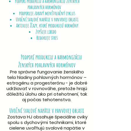
Podporí produkciu a harmonizáciu ženských
pohlavných hormónov
podporuje zdravý menštruačný cyklus
Uvoľní svalové napätie v panvovej oblasti
Aktivuje žľazy, ktoré produkujú hormóny
Zvyšuje libido
​
Redukuje stres
Podporí produkciu a harmonizáciu
ženských pohlavných hormónov
Pre správne fungovanie ženského
tela hladiny pohlavných hormónov –
estrogénu a progesterónu - je dobré
udržiavať v rovnováhe, pretože hrajú
dôležitú úlohu ako pri otehotnení, tak
aj počas tehotenstva.
Uvoľní svalové napätie v panvovej oblasti
Zostava HJ obsahuje špeciálne cviky
spolu s dychovými technikami, ktoré
cielene uvoľňujú svalové napätie v