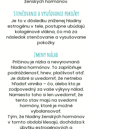
ženských hormónov.
Stenčovanie a vysušovanie pokožky
Je to v dôsledku zníženej hladiny
estrogénu v tele, postupne ubúdajú
kolagénové vlákna, čo má za
následok stenčovanie a vysušovanie
pokožky.
Zmeny nálad
Príčinou je nízka a nevyrovnaná
hladina hormónov. To zapríčiňuje
podráždenosť, hnev, plačlivosť atď.
Je dobré si uvedomiť, že netreba
hľadať vinníka – čo, alebo kto je
zodpovedný za vaše výkyvy nálad.
Namiesto toho si len uvedomiť, že
tento stav majú na svedomí
hormóny, ktoré je možné
vybalansovať.
Tým, že hladiny ženských hormónov
v tomto období klesajú, dochádza k
úbytku estrogénových a