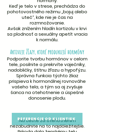
hormóny.
Keď je telo v strese, prechádza do
pohotovostného režimu „bojuj alebo
uteč“, kde nie je čas na
rozmnožovanie.
Avšak znížením hladín kortizolu v krvi
sa plodnosť a sexuálny apetít vracia
k normálu.
Aktivuje žľazy, ktoré produkujú hormóny
Podporite tvorbu hormónov v celom
tele, posilnite a prekrvíte vaječníky,
nadobličky, štítnu žľazu a hypofýzu.
Správna funkcia týchto žliaz
prispieva k hormonálnej rovnováhe
vašeho tela, a tým sa aj zvyšuje
šanca na otehotnenie a úspešné
donosenie plodu.
REFERENCIE OD KLIENTIEK
Na ceste za otehotnením
nezabudnite na to najdôležitejšie.
Príroda dala ženskému telu