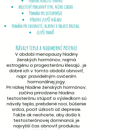
podporí kvalitu spánku
bolestivý pohlavný styk,
nízke libido
Pomáha pri osteoporóze
výrazne zlepší náladu
pomáha pri chudnutí, hlavne v oblasti brucha,
zlepší pamäť
Návaly tepla a nadmerné potenie
V období menopauzy hladiny
ženských hormónov, najmä
estrogénu a progesterónu klesajú , je
dobré ich v tomto období obnoviť,
napr. pravidelným cvičením
hormonálnej jogy.
Pri nízkej hladine ženských hormónov,
začína prirodzene hladina
testosterónu stúpať a výsledkom sú
návaly tepla, prebdené noci, búšenie
srdca, pocit úzkosti až depresie.
Takže ak nechcete, aby došlo k
testosterónovej dominancii, je
najvyšší čas obnoviť produkciu