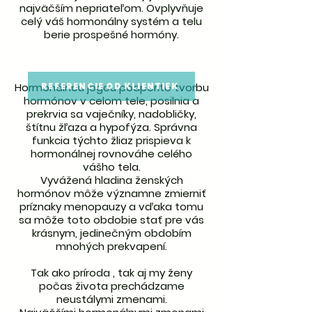
najväčším nepriateľom. Ovplyvňuje
celý váš hormonálny systém a telu
berie prospešné hormóny.
Hormonálnou jogou podporíte tvorbu
REFERENCIE OD KLIENTIEK
hormónov v celom tele, posilnia a
prekrvia sa vaječníky, nadobličky,
štítnu žľaza a hypofýza. Správna
funkcia týchto žliaz prispieva k
hormonálnej rovnováhe celého
vášho tela.
Vyvážená hladina ženských
hormónov môže významne zmierniť
príznaky menopauzy a vďaka tomu
sa môže toto obdobie stať pre vás
krásnym, jedinečným obdobím
mnohých prekvapení.
Tak ako príroda , tak aj my ženy
počas života prechádzame
neustálymi zmenami.