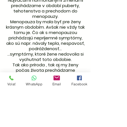
Najväčšími hormonálnymi zmenami
prechádzame v období puberty,
tehotenstva a prechodom do
menopauzy.
Menopauza by mala byť pre ženy
krásnym obdobím. Avšak nie vždy tak
tomu je. Čo ak s menopauzou
prichádzajú nepríjemné symptómy,
ako sú napr. návaly tepla, nespavosť,
podráždenosť...
...symptómy, ktoré žene nedovolia si
vychutnať toto obdobie.
Tak ako príroda , tak aj my ženy
počas života prechádzame
neustálymi zmenami. Najväčšími
hormonálnymi zmenami
Volať
WhatsApp
Email
Facebook
prechádzame v období puberty,
tehotenstva a prechodom do
menopauzy.
Menopauza by mala byť pre ženy
krásnym obdobím. Avšak nie vždy tak
tomu je. Čo ak s menopauzou
prichádzajú nepríjemné symptómy,
ako sú napr. návaly tepla, nespavosť,