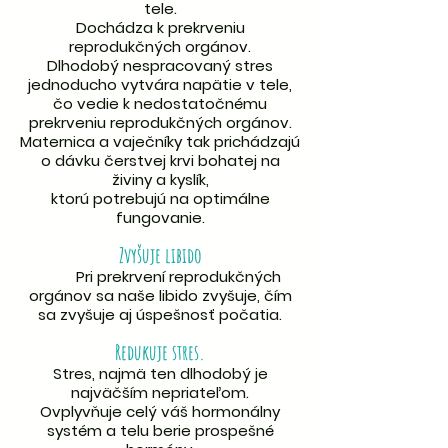
tele.
Dochádza k prekrveniu
reprodukčných orgánov.
Dlhodobý nespracovaný stres
jednoducho vytvára napätie v tele,
čo vedie k nedostatočnému
prekrveniu reprodukčných orgánov.
Maternica a vaječníky tak prichádzajú
o dávku čerstvej krvi bohatej na
živiny a kyslík,
ktorú potrebujú na optimálne
fungovanie.
Zvyšuje libido
Pri prekrvení reprodukčných
orgánov sa naše libido zvyšuje, čím
sa zvyšuje aj úspešnosť počatia.
Redukuje stres.
Stres, najmä ten dlhodobý je
najväčším nepriateľom.
Ovplyvňuje celý váš hormonálny
systém a telu berie prospešné