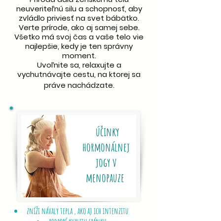
neuveriteľnú silu a schopnosť, aby
zvládlo priviesť na svet bábätko.
Verte prírode, ako aj samej sebe.
Všetko má svoj čas a vaše telo vie
najlepšie, kedy je ten správny
moment.
Uvoľnite sa, relaxujte a
vychutnávajte cestu, na ktorej sa
práve nachádzate.
​
účinky
hormonálnej
jogy v
menopauze
zníži návaly tepla , ako aj ich intenzitu